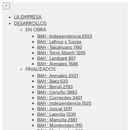
×
LA EMPRESA
DESARROLLOS
EN OBRA
BAH · Independencia 2553
BAH · Lafinur y Tupiza
BAH · Talcahuano 1180
BAH · Torre Alberti 1205
BAH · Lambaré 851
BAH · Arenales 1686
FINALIZADOS
BAH · Arenales 2521
BAH · Baez 635
BAH · Beruti 2783
BAH · Cerviño 3883
BAH · Corrientes 3401
BAH · Independencia 1520
BAH · Juncal 1291
BAH · Laprida 1339
BAH · Mansilla 2881
BAH · Montevideo 910