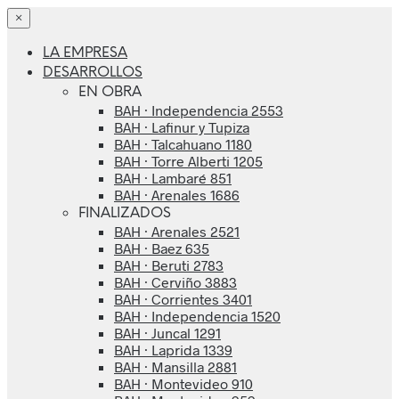
×
LA EMPRESA
DESARROLLOS
EN OBRA
BAH · Independencia 2553
BAH · Lafinur y Tupiza
BAH · Talcahuano 1180
BAH · Torre Alberti 1205
BAH · Lambaré 851
BAH · Arenales 1686
FINALIZADOS
BAH · Arenales 2521
BAH · Baez 635
BAH · Beruti 2783
BAH · Cerviño 3883
BAH · Corrientes 3401
BAH · Independencia 1520
BAH · Juncal 1291
BAH · Laprida 1339
BAH · Mansilla 2881
BAH · Montevideo 910