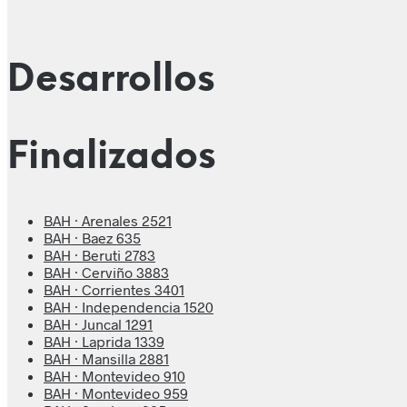
Desarrollos
Finalizados
BAH · Arenales 2521
BAH · Baez 635
BAH · Beruti 2783
BAH · Cerviño 3883
BAH · Corrientes 3401
BAH · Independencia 1520
BAH · Juncal 1291
BAH · Laprida 1339
BAH · Mansilla 2881
BAH · Montevideo 910
BAH · Montevideo 959