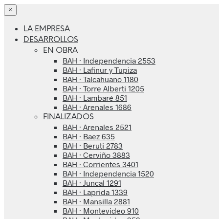
×
LA EMPRESA
DESARROLLOS
EN OBRA
BAH · Independencia 2553
BAH · Lafinur y Tupiza
BAH · Talcahuano 1180
BAH · Torre Alberti 1205
BAH · Lambaré 851
BAH · Arenales 1686
FINALIZADOS
BAH · Arenales 2521
BAH · Baez 635
BAH · Beruti 2783
BAH · Cerviño 3883
BAH · Corrientes 3401
BAH · Independencia 1520
BAH · Juncal 1291
BAH · Laprida 1339
BAH · Mansilla 2881
BAH · Montevideo 910